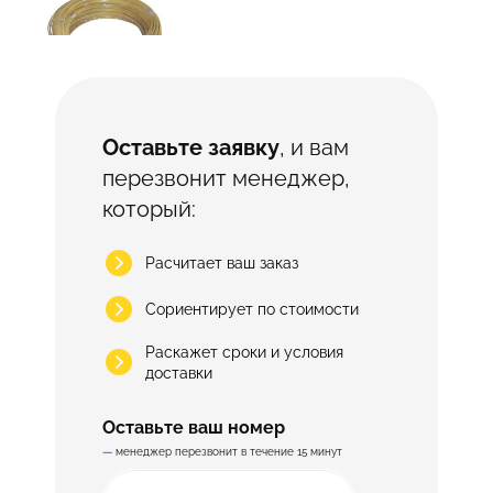
Арматура АСК/
АСП
Оставьте заявку
, и вам
Чехов
перезвонит менеджер,
Оставить заявку прямо сейчас
который:
Металлобаза в Чехове
Расчитает ваш заказ
Сориентирует по стоимости
Раскажет сроки и условия
доставки
Оставьте ваш номер
—
менеджер перезвонит в течение 15 минут